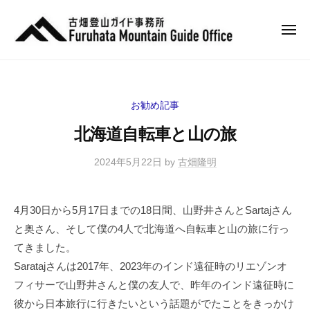
古
ュ
コ
ー
畑
ン
隆
メ
ニ
テ
明
古
ュ
登
ン
登
ー
畑
山
山
ツ
ガ
隆
ガ
へ
お勧め記事
イ
明
イ
ス
ド
北海道自転車と山の旅
ド
登
キ
山
ッ
2024年5月22日
by
古畑隆明
ガ
プ
イ
4月30日から5月17日までの18日間、山野井さんとSartajさん
ド
と奥さん、そして僕の4人で北海道へ自転車と山の旅に行っ
てきました。
Saratajさんは2017年、2023年のインド遠征時のリエゾンオ
フィサーで山野井さんと僕の友人で、昨年のインド遠征時に
彼から日本旅行に行きたいという話題がでたことをきっかけ