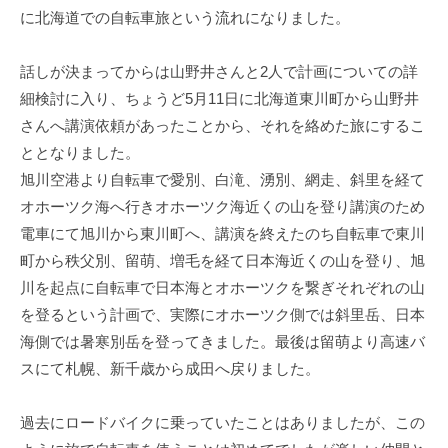
に北海道での自転車旅という流れになりました。
話しが決まってからは山野井さんと2人で計画についての詳
細検討に入り、ちょうど5月11日に北海道東川町から山野井
さんへ講演依頼があったことから、それを絡めた旅にするこ
ととなりました。
旭川空港より自転車で愛別、白滝、湧別、網走、斜里を経て
オホーツク海へ行きオホーツク海近くの山を登り講演のため
電車にて旭川から東川町へ、講演を終えたのち自転車で東川
町から秩父別、留萌、増毛を経て日本海近くの山を登り、旭
川を起点に自転車で日本海とオホーツクを繋ぎそれぞれの山
を登るという計画で、実際にオホーツク側では斜里岳、日本
海側では暑寒別岳を登ってきました。最後は留萌より高速バ
スにて札幌、新千歳から成田へ戻りました。
過去にロードバイクに乗っていたことはありましたが、この