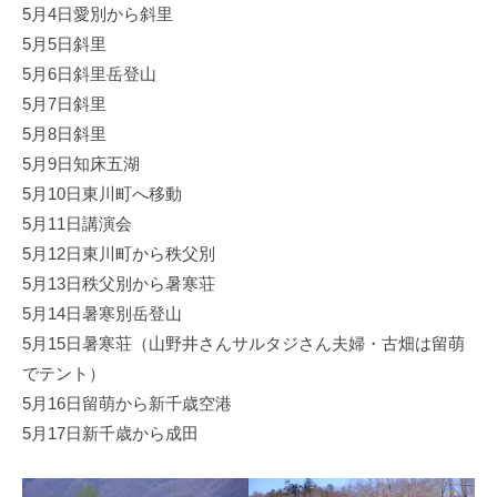
5月4日愛別から斜里
5月5日斜里
5月6日斜里岳登山
5月7日斜里
5月8日斜里
5月9日知床五湖
5月10日東川町へ移動
5月11日講演会
5月12日東川町から秩父別
5月13日秩父別から暑寒荘
5月14日暑寒別岳登山
5月15日暑寒荘（山野井さんサルタジさん夫婦・古畑は留萌
でテント）
5月16日留萌から新千歳空港
5月17日新千歳から成田