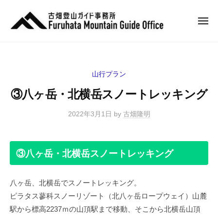
古
ュ
コ
ー
畑
ン
隆
メ
ニ
テ
明
古
ュ
登
ン
登
ー
畑
山
山
ツ
ガ
隆
ガ
へ
山行プラン
イ
明
イ
ス
ド
③八ヶ岳・北横岳スノートレッキング
ド
登
キ
山
ッ
2022年3月1日
by
古畑隆明
ガ
プ
イ
ド
③
八ヶ岳・北横岳
スノートレッキング
八ヶ岳、北横岳でスノートレッキング。
ピラタス蓼科スノーリゾート（北八ヶ岳ロープウェイ）山麓
駅から標高2237ｍの山頂駅まで移動、そこから北横岳山頂